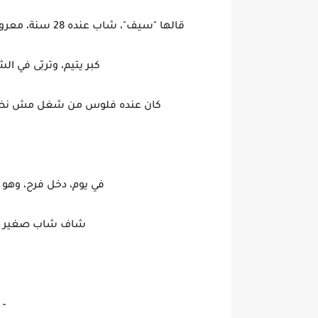
قالها "سيف"، شاب عنده 28 سنة، معروف في منطقته بلسانه الطويل، ومشاكله اللي لا تنتهي.
كبر يتيم، وتربّى في ال
كان عنده فلوس من شغل مش نظيف،
في يوم، دخل فرح، وهو راكب عربيته ا
شاف شاب صغير بيت
– 