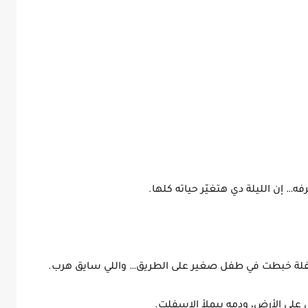
… إن الليلة دي هتغيّر حياته كلها.
مقفلة خبطت في طفل صغير على الطريق… واللي سايق هرب.
على الأرض، ودمه بيملأ الإسفلت.