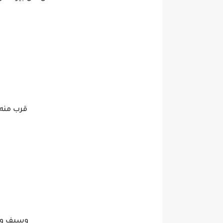
قرب منه…
وسيف وا