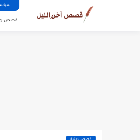
سياسة
قصص رع
قصص دينية