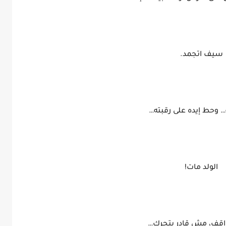
سيف اتجمد.
 وحط إيده على رقبته…
الولد مات!
قف، مش قادر يتحرك…